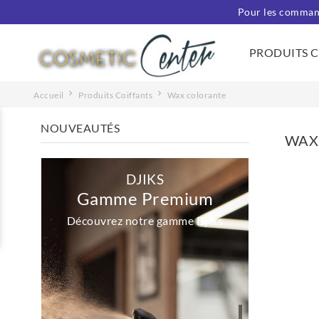
Pour les command
PRODUITS 
Accueil
Produits Coiffants
Wax colorante
NOUVEAUTÉS
WAX
DJIKS
Gamme Premium
Découvrez notre gamme Djiks