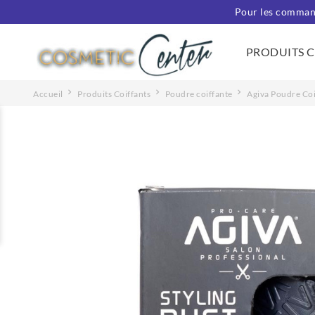
Pour les command
PRODUITS 
Accueil
Produits Coiffants
Poudre coiffante
Agiva Poudre Coi