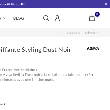
 promo #FREESHIP
0
S
keyboard_arrow_down
BLOG
Précédent
Suivant
chevron_left
chevron_right
ffante Styling Dust Noir
en France métropolitaine)
 Agiva Styling Dust noire, la solution parfaite pour créer
umineuses avec une finition mate.
ock!