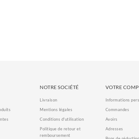
AGIVA
AGIVA
 Poudre Coiffante Dust...
Agiva Poudre Coiffante D
Prix
Prix
4,90 €
4,90 €
NOTRE SOCIÉTÉ
VOTRE COMP
Livraison
Informations per
duits
Mentions légales
Commandes
entes
Conditions d'utilisation
Avoirs
Politique de retour et
Adresses
remboursement
Bons de réductio