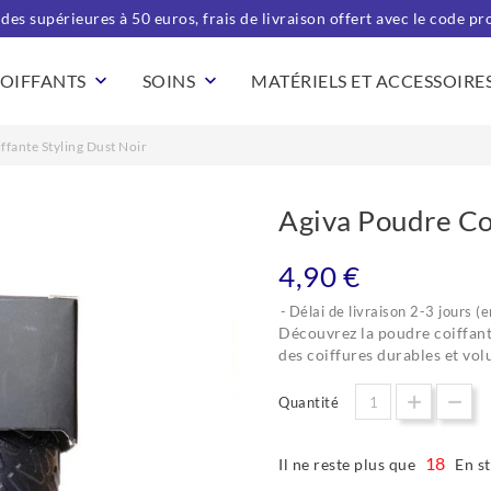
es supérieures à 50 euros, frais de livraison offert avec le code
COIFFANTS
keyboard_arrow_down
SOINS
keyboard_arrow_down
MATÉRIELS ET ACCESSOIRE
ffante Styling Dust Noir
Agiva Poudre Coi
4,90 €
Délai de livraison 2-3 jours (
Découvrez la poudre coiffante
des coiffures durables et vol
Quantité
18
Il ne reste plus que
En st