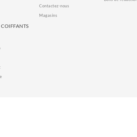
Contactez-nous
Magasins
 COIFFANTS
e
t
e
u top je recommande cette application merci
tres

adh
ichael lenzi
27 Juillet 2026