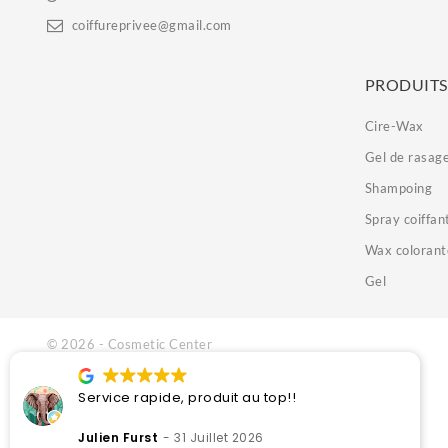
coiffureprivee@gmail.com
PRODUITS
Cire-Wax
Gel de rasag
Shampoing
Spray coiffan
Wax colorant
Gel
© 2026 - Cosmetic Center
Service rapide, produit au top!!
A

Julien Furst
31 Juillet 2026
m