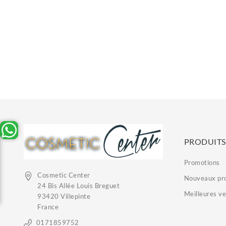
AGIVA
Agiva Poudre Coiffante...
Agiva
Prix
4,90 €
PRODUITS
Promotions
Cosmetic Center
Nouveaux pro
24 Bis Allée Louis Breguet
Meilleures v
93420 Villepinte
France
0171859752